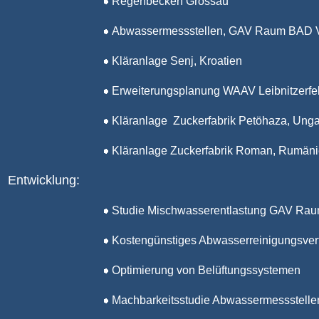
Regenbecken Grossau
Abwassermessstellen,
GAV Raum BAD V
Kläranlage Senj, Kroatien
Erweiterungsplanung WAAV Leibnitzerfe
Kläranlage
Z
uckerfabrik
Petöhaza, Unga
Kläranlage Zuckerfabrik Roman, Rumän
Entwicklung
:
Studie
Mischwasserentlastung GAV Ra
Kostengünstiges Abwasserreinigungsver
Optimierung von Belüftungssystemen
Machbarkeitsstudie Abwassermessstelle